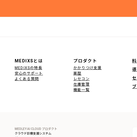
MEDIXSとは
プロダクト
料
MEDIXSの特長
かかりつけ支援
導
安心のサポート
薬歴
セ
よくある質問
レセコン
在庫管理
ブ
機能一覧
MEDLEY AI CLOUD プロダクト
クラウド診療支援システム