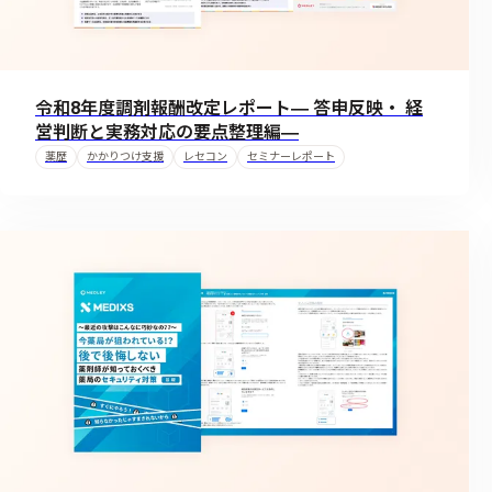
令和8年度調剤報酬改定レポート― 答申反映・ 経
営判断と実務対応の要点整理編―
薬歴
かかりつけ支援
レセコン
セミナーレポート