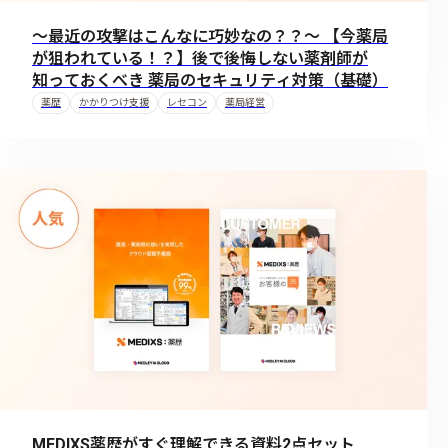
〜最近の攻撃はこんなに巧妙なの？？〜 【今薬局
が狙われている！？】後で後悔しない薬剤師が
知っておくべき 薬局のセキュリティ対策（基礎）
薬歴
かかりつけ支援
レセコン
薬局経営
MEDIXS薬歴がすぐ理解できる資料2点セット