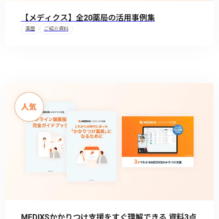
【メディクス】全20薬局の活用事例集
薬歴
ご紹介資料
MEDIXSかかりつけ支援をすぐ理解できる 資料3点