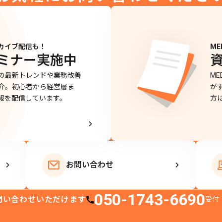
カイブ配信も！
ME
ミナー実施中
の最新トレンドや業務改善
M
介。初心者から経営層ま
が
報を配信しています。
方
お問い合わせ
050-1743-6690
問い合わせいただけます
受付：
電話番号