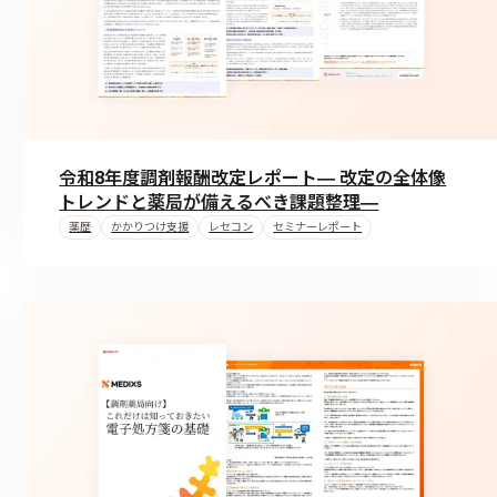
令和8年度調剤報酬改定レポート― 改定の全体像
トレンドと薬局が備えるべき課題整理―
薬歴
かかりつけ支援
レセコン
セミナーレポート