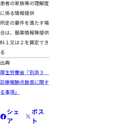
患者の家族等の理解度
に係る情報提供
所定の要件を満たす場
合は、服薬情報等提供
料１又は２を算定でき
る
出典
厚生労働省「別添３
診療報酬点数表に関す
る事項」
シェ
ポス
ア
ト