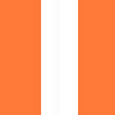
セ
ミ
ナ
ー
実
施
中
調
M
剤
DI
薬
S
局
導
領
入
域
メ
の
リ
最
ッ