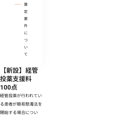
算
定
要
件
に
つ
い
て
【新設】経管
投薬支援料
100点
経管投薬が行われてい
る患者が簡易懸濁法を
開始する場合につい