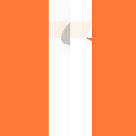
新
ト
ト
や
レ
機
ン
能
ド
、
や
活
業
用
務
事
改
例
善
が
の
す
ヒ
ぐ
ン
に
ト
わ
を
か
紹
る
介
資
。
料
初
を
心