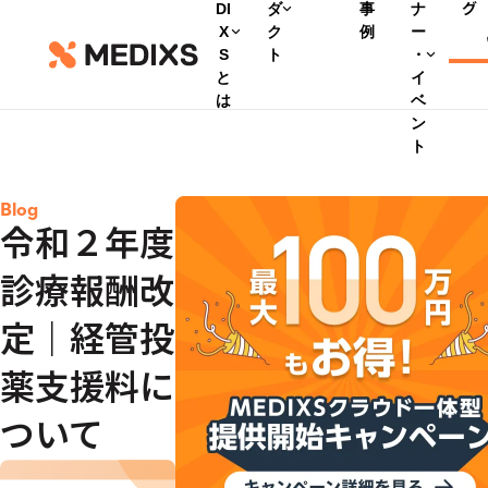
DI
ダ
事
ナ
グ
X
ク
例
ー
S
ト
・
と
イ
は
ベ
ン
ト
Blog
令和２年度
診療報酬改
定｜経管投
薬支援料に
ついて