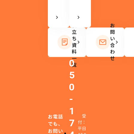
ま
す。
お
役
お
立
問
ち
い
資
合
料
わ
一
せ
0
覧
5
0
-
1
受
お電話
7
付：
でも、
平日
お問い