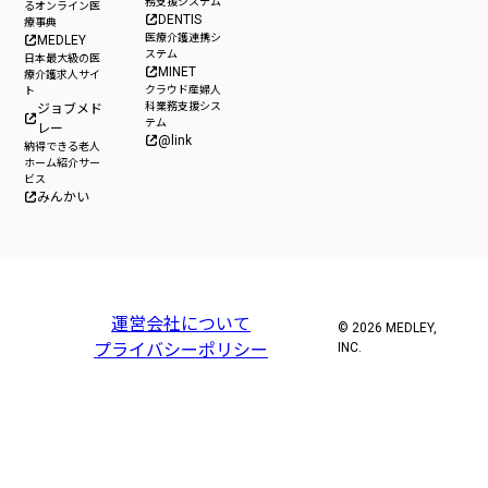
務支援システム
るオンライン医
DENTIS
療事典
医療介護連携シ
MEDLEY
ステム
日本最大級の医
MINET
療介護求人サイ
クラウド産婦人
ト
科業務支援シス
ジョブメド
テム
レー
@link
納得できる老人
ホーム紹介サー
ビス
みんかい
運営会社について
© 2026 MEDLEY,
プライバシーポリシー
INC.