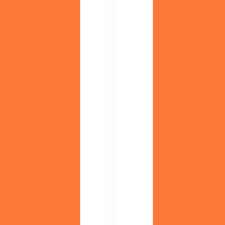
ご
者
用
か
意
ら
。
経
検
営
討
層
中
ま
の
で、
方
役
は
立
ま
つ
ず
情
こ
報
ち
を
ら
配
か
信
ら
し
。
て
い