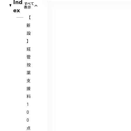
Ind
すべて
表示
ex
【
新
設
】
経
管
投
薬
支
援
料
1
0
0
点