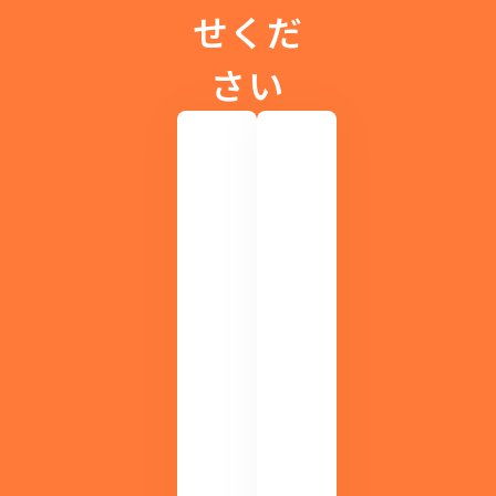
せくだ
さい
ラ
イ
ブ
も
アー
M
カ
DI
イ
S
ブ
す
配
ぐ
信
に
も
わ
！
か
無
る
！
料