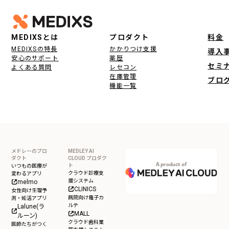
フッター
MEDIXSとは
プロダクト
料金
MEDIXSの特長
かかりつけ支援
導入
安心のサポート
薬歴
セミ
よくある質問
レセコン
在庫管理
ブロ
機能一覧
メドレーのプロ
MEDLEY AI
ダクト
CLOUD プロダク
A product of
ト
いつもの医療が
クラウド診療支
変わるアプリ
援システム
melmo
CLINICS
女性向け生理予
病院向け電子カ
測・妊活アプリ
ルテ
Lalune(ラ
MALL
ルーン)
クラウド歯科業
医師たちがつく