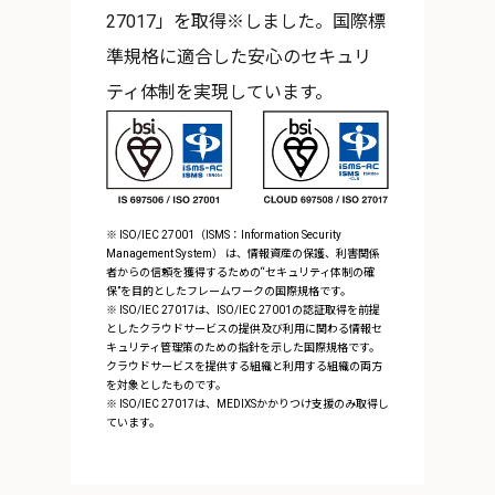
27017」を取得※しました。国際標
準規格に適合した安心のセキュリ
ティ体制を実現しています。
※ ISO/IEC 27001（ISMS：Information Security
Management System） は、情報資産の保護、利害関係
者からの信頼を獲得するための“セキュリティ体制の確
保”を目的としたフレームワークの国際規格です。
※ ISO/IEC 27017は、ISO/IEC 27001の認証取得を前提
としたクラウドサービスの提供及び利用に関わる情報セ
キュリティ管理策のための指針を示した国際規格です。
クラウドサービスを提供する組織と利用する組織の両方
を対象としたものです。
※ ISO/IEC 27017は、MEDIXSかかりつけ支援のみ取得し
ています。