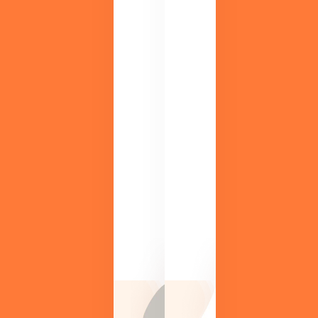
ー
実
施
中
調
M
剤
DI
薬
S
局
導
領
入
域
メ
の
リ
最
ッ
新
ト
ト
や
レ
機
ン
能
ド
、