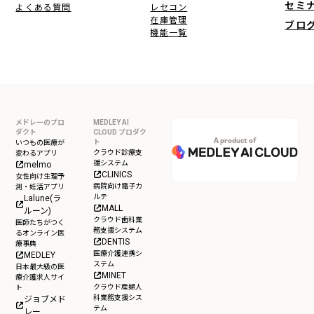
セミ
よくある質問
レセコン
在庫管理
ブロ
機能一覧
メドレーのプロ
MEDLEY AI
ダクト
CLOUD プロダク
A product of
ト
いつもの医療が
クラウド診療支
変わるアプリ
援システム
melmo
CLINICS
女性向け生理予
病院向け電子カ
測・妊活アプリ
ルテ
Lalune(ラ
MALL
ルーン)
クラウド歯科業
医師たちがつく
務支援システム
るオンライン医
DENTIS
療事典
医療介護連携シ
MEDLEY
ステム
日本最大級の医
MINET
療介護求人サイ
クラウド産婦人
ト
科業務支援シス
ジョブメド
テム
レー