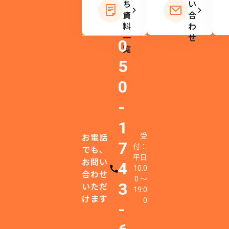
ち
い
資
合
料
わ
一
せ
0
覧
5
0
-
1
受
お電話
7
付：
でも、
平日
お問い
4
10:0
電話番号
合わせ
0 〜
3
いただ
19:0
けます
0
-