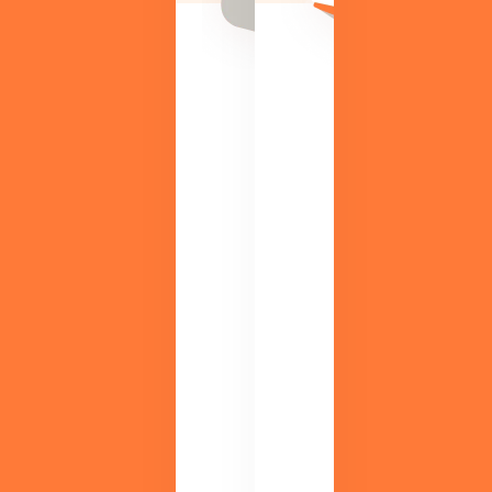
や
活
業
用
務
事
改
例
善
が
の
す
ヒ
ぐ
ン
に
ト
わ
を
か
紹
る
介
資
。
料
初
を
心
ご
者
用
か
意
ら
。
経
検
営
討