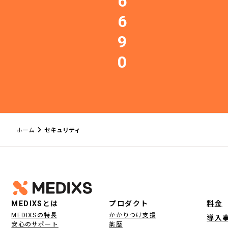
6
6
9
0
ホーム
セキュリティ
フッター
MEDIXSとは
プロダクト
料金
MEDIXSの特長
かかりつけ支援
導入
安心のサポート
薬歴