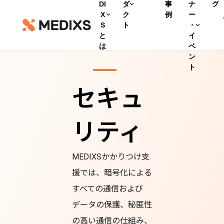
DI
ダ
事
ナ
グ
X
ク
例
ー
S
ト
・
と
イ
は
ベ
ン
ト
セキュ
リティ
MEDIXSかかりつけ支
援では、暗号化による
すべての通信および
データの保護、秘匿性
の高い通信の仕組み、