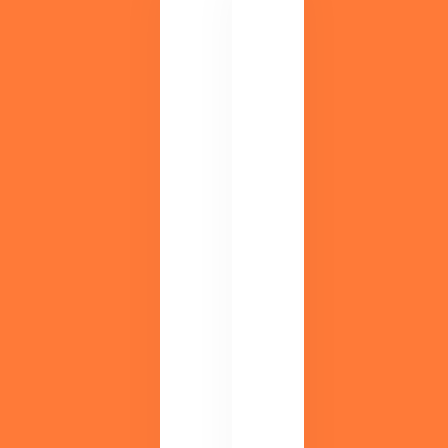
ラ
イ
ブ
も
アー
M
カ
DI
イ
S
ブ
す
配
ぐ
信
に
も
わ
！
か
無
る
！
料
セ
ミ
ナ