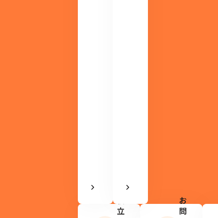
層
中
ま
の
で、
方
役
は
立
ま
つ
ず
情
こ
報
ち
を
ら
配
か
信
ら
し
。
て
い
ま
す。
お
役
お
立
問