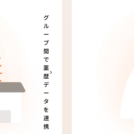
グ
ル
ー
プ
間
で
薬
歴
デ
ー
タ
を
連
携