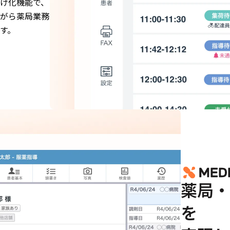
け化機能で、
がら薬局業務
す。
薬局・
を