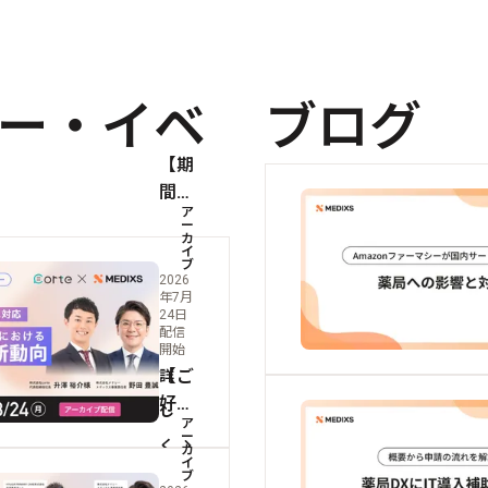
ー・イベ
ブログ
【期
間限
ア
定｜
ー
カ
実演
イ
ブ
デモ
2026
年7月
特別
24日
公開
配信
開始
中】
【ご
詳
改定
好評
に対
し
ア
につ
応す
ー
く
カ
き期
る薬
イ
ブ
見
間限