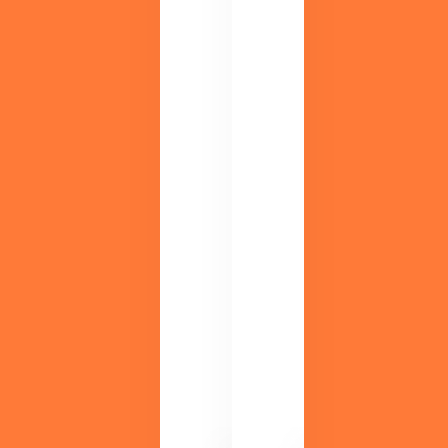
ミ
ナ
ー
実
施
中
調
M
剤
DI
薬
S
局
導
領
入
域
メ
の
リ
最
ッ
新
ト