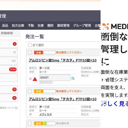
無
面倒な
料
管理し
セ
に
ミ
面倒な在庫業
ナ
ド管理システ
両面を支え、
ー
を実現します
を
詳しく見
実