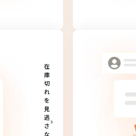
在
庫
切
れ
を
見
逃
さ
な