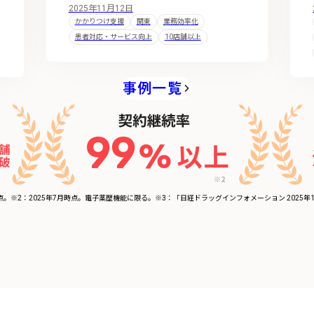
2025年11月12日
かかりつけ支援
関東
業務効率化
患者対応・サービス向上
10店舗以上
事例一覧
点。
※2：2025年7月時点。電子薬歴機能に限る。
※3：「日経ドラッグインフォメーション 2025年