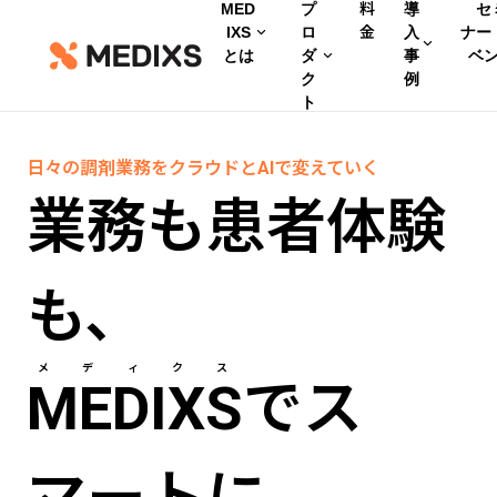
MED
プ
料
導
セ
IXS
ロ
金
入
ナー
とは
ダ
事
ベ
ク
例
ト
日々の調剤業務をクラウドとAIで変えていく
業務も患者体験
も、
メディクス
MEDIXS
でス