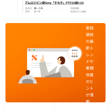
施
中
調剤
薬局
領域
の最
新ト
レン
ドや
業務
改善
のヒ
ント
が満
載。
初心