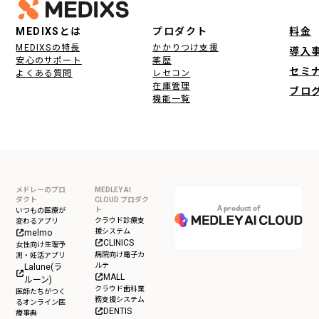
フッター
MEDIXSとは
プロダクト
料金
MEDIXSの特長
かかりつけ支援
導入
安心のサポート
薬歴
セミ
よくある質問
レセコン
在庫管理
ブロ
機能一覧
メドレーのプロ
MEDLEY AI
ダクト
CLOUD プロダク
A product of
ト
いつもの医療が
クラウド診療支
変わるアプリ
援システム
melmo
CLINICS
女性向け生理予
病院向け電子カ
測・妊活アプリ
ルテ
Lalune(ラ
MALL
ルーン)
クラウド歯科業
医師たちがつく
務支援システム
るオンライン医
DENTIS
療事典