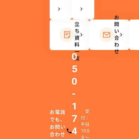
す。
お
役
お
立
問
ち
い
資
合
料
わ
一
せ
0
覧
5
0
-
1
受
お電話
7
付：
でも、
平日
お問い
4
10:0
電話番号
合わせ
0 〜