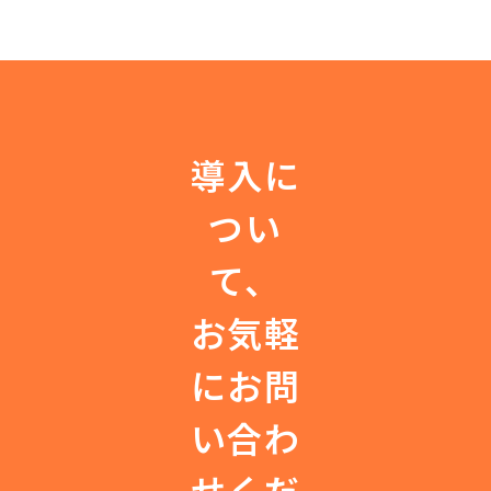
トと
ト
レー
シン
グレ
導入に
ポー
ト
つい
[CK
D・
て、
高齢
者・
お気軽
ポリ
ファ
にお問
ーマ
シー
い合わ
編]
せくだ