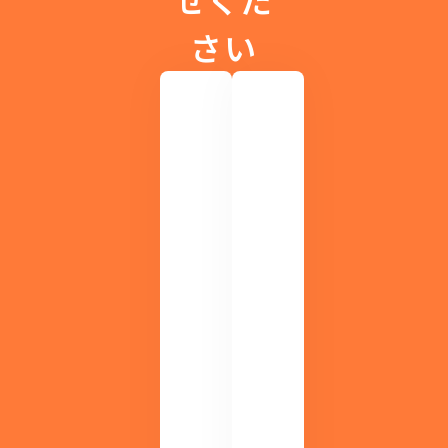
さい
ラ
イ
ブ
も
アー
M
カ
DI
イ
S
ブ
す
配
ぐ
信
に
も
わ
！
か
無
る
！
料
セ