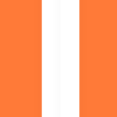
か
意
ら
。
経
検
営
討
層
中
ま
の
で、
方
役
は
立
ま
つ
ず
情
こ
報
ち
を
ら
配
か
信
ら
し
。
て
い
ま