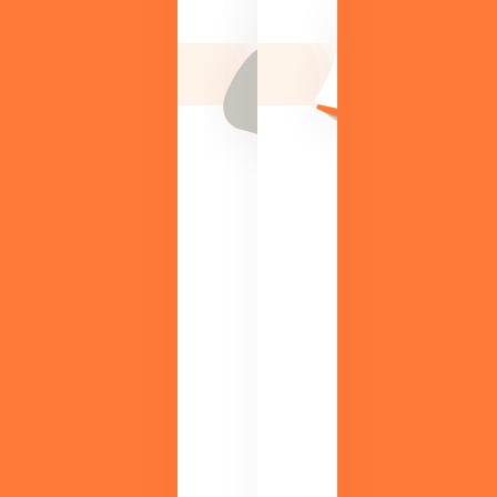
ト
や
レ
機
ン
能
ド
、
や
活
業
用
務
事
改
例
善
が
の
す
ヒ
ぐ
ン
に
ト
わ
を
か
紹
る
介
資
。
料
初
を
心
ご
者
用