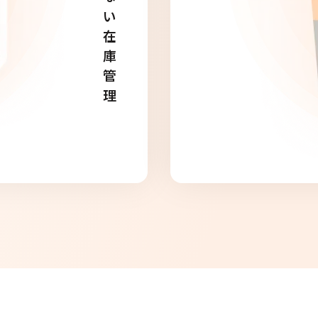
い
在
庫
管
理