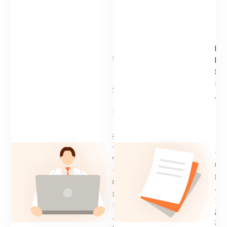
の
ご
ME
案
DIX
内
Sの
導
気
入
に
メ
な
リ
る
ッ
操
ト
作
や
性
機
や
能
機
、
能
活
を
用
、
事