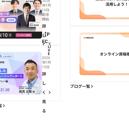
局業
2026
年7月
定見
る
のAI
10日
逃し
活用
配信
開始
配
の最
詳
信】
新動
【P
調剤
し
向を
ECS
報酬
解説
く
LI
1単
改定
V
しま
見
E
位｜
後に
す
2026
無
年7月
る
取り
15日
料】
組む
詳
生成
べき
し
AIを
薬局
ブログ一覧
活用
経営
く
した
の打
見
覧
薬学
ち手
る
的ア
｜総
セス
論編
メン